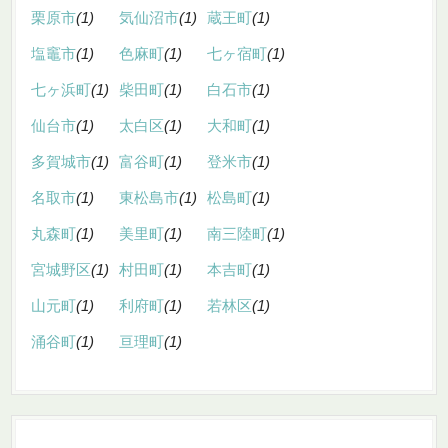
栗原市
(1)
気仙沼市
(1)
蔵王町
(1)
塩竈市
(1)
色麻町
(1)
七ヶ宿町
(1)
七ヶ浜町
(1)
柴田町
(1)
白石市
(1)
仙台市
(1)
太白区
(1)
大和町
(1)
多賀城市
(1)
富谷町
(1)
登米市
(1)
名取市
(1)
東松島市
(1)
松島町
(1)
丸森町
(1)
美里町
(1)
南三陸町
(1)
宮城野区
(1)
村田町
(1)
本吉町
(1)
山元町
(1)
利府町
(1)
若林区
(1)
涌谷町
(1)
亘理町
(1)