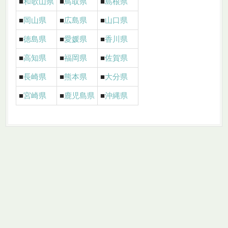
■
和歌山県
■
鳥取県
■
島根県
■
岡山県
■
広島県
■
山口県
■
徳島県
■
愛媛県
■
香川県
■
高知県
■
福岡県
■
佐賀県
■
長崎県
■
熊本県
■
大分県
■
宮崎県
■
鹿児島県
■
沖縄県