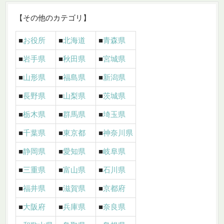
【その他のカテゴリ】
■
お役所
■
北海道
■
青森県
■
岩手県
■
秋田県
■
宮城県
■
山形県
■
福島県
■
新潟県
■
長野県
■
山梨県
■
茨城県
■
栃木県
■
群馬県
■
埼玉県
■
千葉県
■
東京都
■
神奈川県
■
静岡県
■
愛知県
■
岐阜県
■
三重県
■
富山県
■
石川県
■
福井県
■
滋賀県
■
京都府
■
大阪府
■
兵庫県
■
奈良県