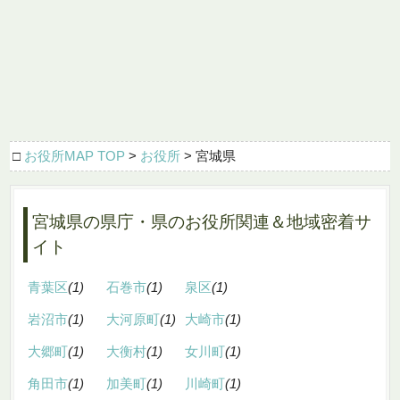
□
お役所MAP TOP
>
お役所
> 宮城県
宮城県の県庁・県のお役所関連＆地域密着サ
イト
青葉区
(1)
石巻市
(1)
泉区
(1)
岩沼市
(1)
大河原町
(1)
大崎市
(1)
大郷町
(1)
大衡村
(1)
女川町
(1)
角田市
(1)
加美町
(1)
川崎町
(1)