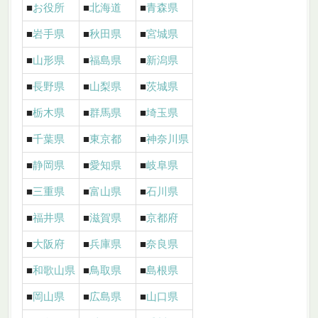
■
お役所
■
北海道
■
青森県
■
岩手県
■
秋田県
■
宮城県
■
山形県
■
福島県
■
新潟県
■
長野県
■
山梨県
■
茨城県
■
栃木県
■
群馬県
■
埼玉県
■
千葉県
■
東京都
■
神奈川県
■
静岡県
■
愛知県
■
岐阜県
■
三重県
■
富山県
■
石川県
■
福井県
■
滋賀県
■
京都府
■
大阪府
■
兵庫県
■
奈良県
■
和歌山県
■
鳥取県
■
島根県
■
岡山県
■
広島県
■
山口県