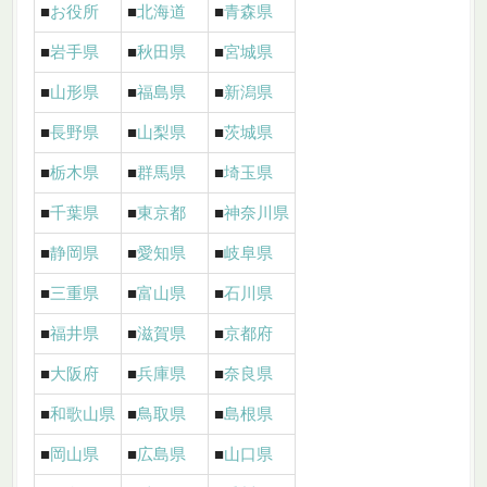
■
お役所
■
北海道
■
青森県
■
岩手県
■
秋田県
■
宮城県
■
山形県
■
福島県
■
新潟県
■
長野県
■
山梨県
■
茨城県
■
栃木県
■
群馬県
■
埼玉県
■
千葉県
■
東京都
■
神奈川県
■
静岡県
■
愛知県
■
岐阜県
■
三重県
■
富山県
■
石川県
■
福井県
■
滋賀県
■
京都府
■
大阪府
■
兵庫県
■
奈良県
■
和歌山県
■
鳥取県
■
島根県
■
岡山県
■
広島県
■
山口県