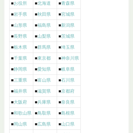
■
お役所
■
北海道
■
青森県
■
岩手県
■
秋田県
■
宮城県
■
山形県
■
福島県
■
新潟県
■
長野県
■
山梨県
■
茨城県
■
栃木県
■
群馬県
■
埼玉県
■
千葉県
■
東京都
■
神奈川県
■
静岡県
■
愛知県
■
岐阜県
■
三重県
■
富山県
■
石川県
■
福井県
■
滋賀県
■
京都府
■
大阪府
■
兵庫県
■
奈良県
■
和歌山県
■
鳥取県
■
島根県
■
岡山県
■
広島県
■
山口県